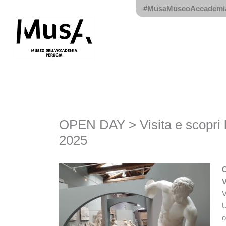
Vai
#MusaMuseoAccadem
al
contenuto
OPEN DAY > Visita e scopri l
2025
O
V
V
U
o