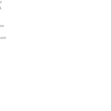
i
i
,
con
usei