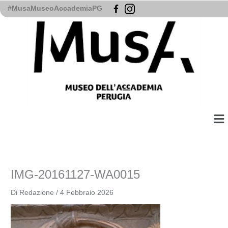
Vai
#MusaMuseoAccademiaPG
al
contenuto
Me
IMG-20161127-WA0015
Di
Redazione
/
4 Febbraio 2026