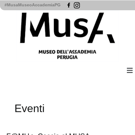
Vai
#MusaMuseoAccademiaPG
al
contenuto
Me
Eventi